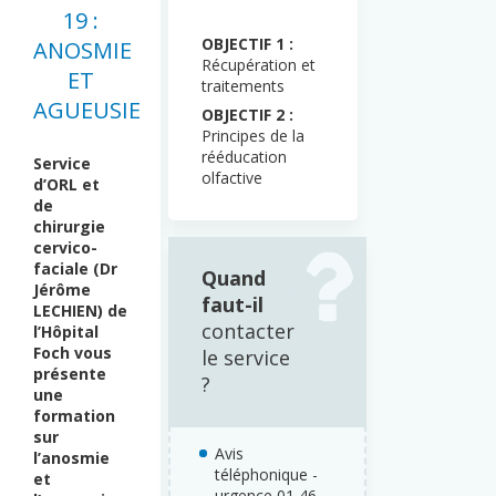
19 :
OBJECTIF 1 :
ANOSMIE
Récupération et
ET
traitements
AGUEUSIE
OBJECTIF 2 :
Principes de la
rééducation
Service
olfactive
d’ORL
et
de
chirurgie
cervico-
faciale (Dr
Quand
Jérôme
faut-il
LECHIEN) de
contacter
l’Hôpital
Foch vous
le service
présente
?
une
formation
sur
Avis
l’anosmie
téléphonique -
et
urgence 01 46