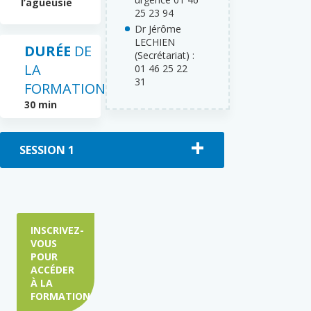
l’agueusie
25 23 94
Dr Jérôme
LECHIEN
DURÉE
DE
(Secrétariat) :
LA
01 46 25 22
31
FORMATION
30 min
SESSION 1
INSCRIVEZ-
VOUS
POUR
ACCÉDER
À LA
FORMATION